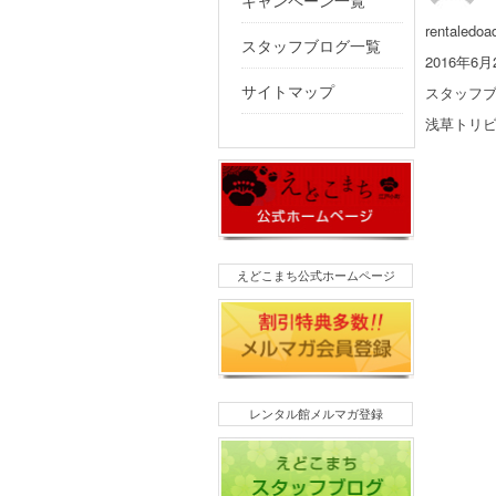
キャンペーン一覧
投
rentaledoa
スタッフブログ一覧
稿
投
2016年6月
者
稿
カ
スタッフ
サイトマップ
日:
テ
タ
浅草トリ
ゴ
グ
リ
ー
えどこまち公式ホームページ
レンタル館メルマガ登録