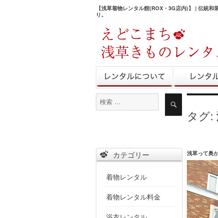
【浅草着物レンタル館(ROX・3G店内)】 | 伝統
り。
きものレンタル
レンタル予
検
検
索
索
タグ:
対
象:
浅草って奥
カテゴリー
着物レンタル
着物レンタル料金
浴衣レンタル