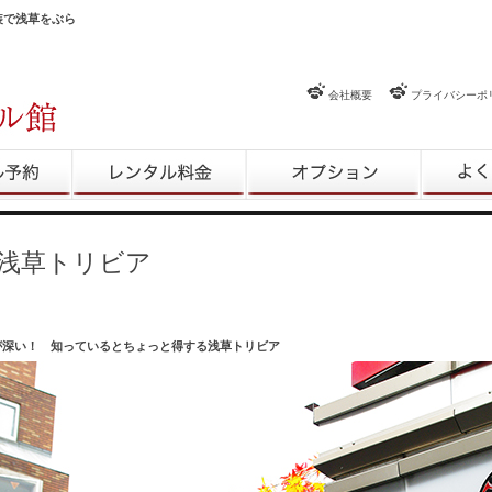
和装で浅草をぶら
会社概要
プライバシーポ
約
レンタル料金
レンタルオプション
よくある
浅草トリビア
が深い！ 知っているとちょっと得する浅草トリビア