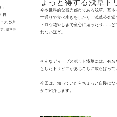
ょっと得する浅草ト
dmin
今や世界的な観光都市である浅草。基本
21日
世通りで食べ歩きをしたり、浅草公会堂
ブログ
,
浅草
トロな花やしきで童心に返ったり……ど
ビア
,
浅草寺
れないほど。
そんなディープスポット浅草には、有名
としたトリビアがあちこちに散らばって
今回は、知っていたらちょっと自慢にな
かご紹介します。