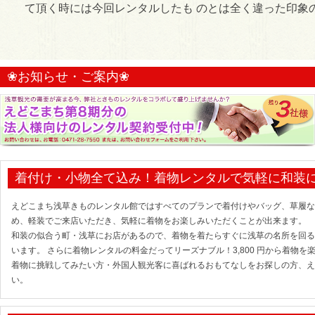
て頂く時には今回レンタルしたも のとは全く違った印象
❀お知らせ・ご案内❀
着付け・小物全て込み！着物レンタルで気軽に和装
えどこまち浅草きものレンタル館ではすべてのプランで着付けやバッグ、草履な
め、軽装でご来店いただき、気軽に着物をお楽しみいただくことが出来ます。
和装の似合う町・浅草にお店があるので、着物を着たらすぐに浅草の名所を回る
います。 さらに着物レンタルの料金だってリーズナブル！3,800 円から着物
着物に挑戦してみたい方・外国人観光客に喜ばれるおもてなしをお探しの方、え
い。