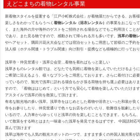
えどこまちの着物レンタル事業
新着物スタイルを提案する「江戸小町株式会社」が着物屋だからできる、お客様
楽しさをわかってもらうべく
着物レンタル（浴衣レンタル）
の事業をおこなって
く、また海外の方や海外のゲストをご招待される場合などでもご利用頂くことが
であり、また見る物ですので、感動されて帰られる方も多いです。
浅草の着物レ
やヘアセット、隅田川花火大会などでは宿泊セットもご用意して皆様のご予約を
法人様（ホテル関連・トラブル関連）向け割引・提携なども積極的に行っており
浅草寺・仲見世通り・浅草公会堂…着物を着ればもっと楽しい
浅草きものレンタル館では、どなたでも気軽に着物を楽しんでいただけるようにレ
ご希望に沿えるよう、様々なプランをご用意しております。さらに着付けに必要
っているので、観光で浅草に訪れる場合もかさ張る荷物を持ち運ぶ必要はありま
すので、「着物ははじめて」という方でも安心して着物を楽しんでいただけます
アスタイルで浅草の街を散策して頂けます。
有名な観光地の多い浅草。浅草寺をはじめとした着物や浴衣といった和装が良く
寺をお参りしたり、仲見世通りで色々なお店をのぞいたり、歌舞伎を観劇したり
いるので、人力車からゆっくりと浅草の街を楽しむこともできます。もちろん、
いて散策をする時とはまた一味違った浅草を発見できるはずです。 中国語対応
喜んで頂けます
浅草は海外でも人気の観光スポットの一つで、ますます多くの外国人観光客が訪