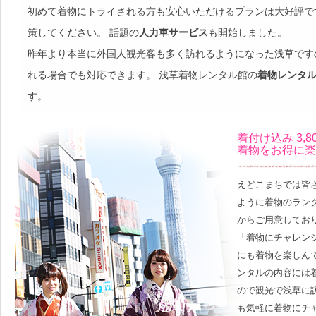
初めて着物にトライされる方も安心いただけるプランは大好評で
策してください。
話題の
人力車サービス
も開始しました。
昨年より本当に外国人観光客も多く訪れるようになった浅草です
れる場合でも対応できます。 浅草着物レンタル館の
着物レンタ
す。
着付け込み 3,8
着物をお得に楽
えどこまちでは皆
ように着物のランク
からご用意してお
「着物にチャレン
にも着物を楽しん
ンタルの内容には
ので観光で浅草に
も気軽に着物にチ