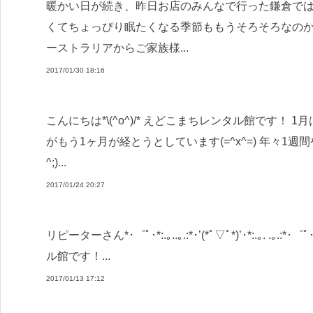
暖かい日が続き、昨日お店のみんなで行った鎌倉ではもう梅
くてちょっぴり眠たくなる季節ももうそろそろなのか
ーストラリアからご家族様...
2017/01/30 18:16
こんにちは*\(^o^)/* えどこまちレンタル館です！
がもう1ヶ月が経とうとしています(=^x^=) 年々1週
^;)...
2017/01/24 20:27
リピーターさん*･゜ﾟ･*:.｡..｡.:*･’(*ﾟ▽ﾟ*)’･*:.｡. .｡
ル館です！...
2017/01/13 17:12