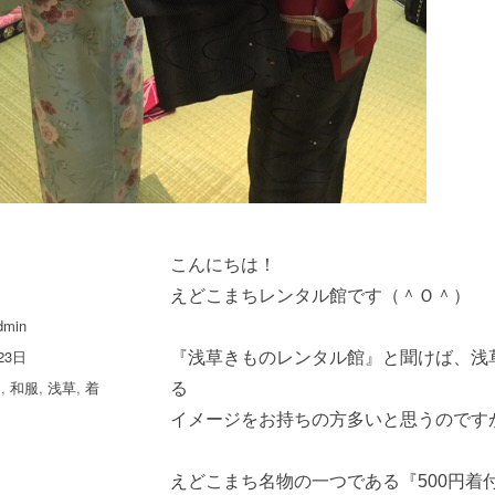
こんにちは！
えどこまちレンタル館です（＾Ｏ＾）
dmin
23日
『浅草きものレンタル館』と聞けば、浅
ち
,
和服
,
浅草
,
着
る
イメージをお持ちの方多いと思うのです
えどこまち名物の一つである『500円着