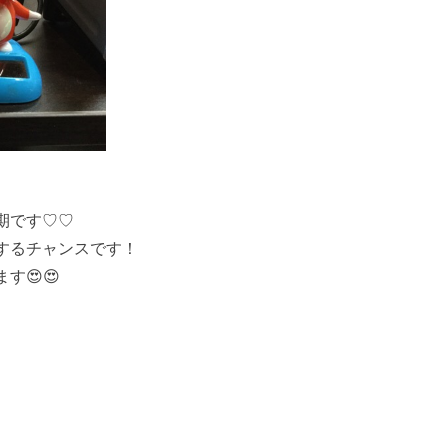
期です♡♡
するチャンスです！
す😍😍