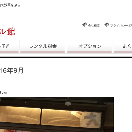
和装で浅草をぶら
会社概要
プライバシーポ
約
レンタル料金
レンタルオプション
よくある
016年9月
er.