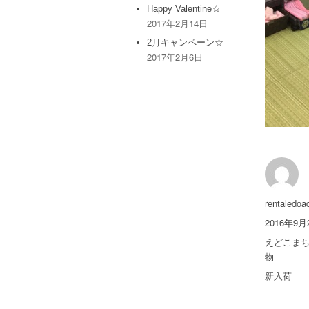
Happy Valentine☆
2017年2月14日
2月キャンペーン☆
2017年2月6日
投
rentaledoa
稿
投
2016年9月
者
稿
カ
えどこま
日:
テ
物
ゴ
タ
新入荷
リ
グ
ー