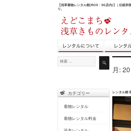
【浅草着物レンタル館(ROX・3G店内)】 | 伝統
り。
きものレンタル
レンタル予
検
検
索
索
月:
2
対
象:
レンタル館 秋V
カテゴリー
着物レンタル
着物レンタル料金
浴衣レンタル