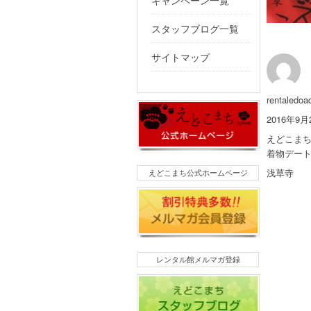
キャンペーン一覧
スタッフブログ一覧
サイトマップ
投
rentaledoa
稿
投
2016年9月
者
稿
カ
えどこま
日:
テ
着物デー
ゴ
タ
浅草寺
えどこまち公式ホームページ
リ
グ
ー
レンタル館メルマガ登録