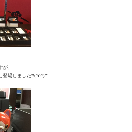
すが、
しました*\(^o^)/*