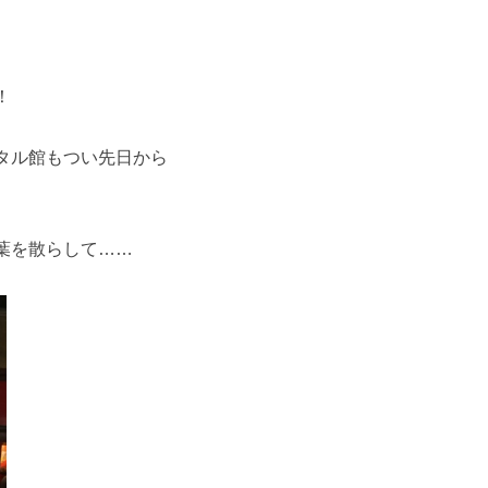
！
タル館もつい先日から
葉を散らして……