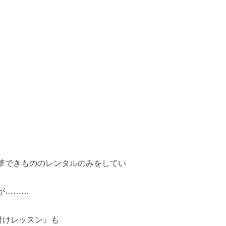
草できもののレンタルのみをしてい
が………
付けレッスン』も