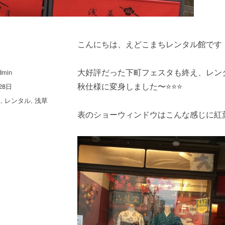
こんにちは、えどこまちレンタル館です
dmin
大好評だった下町フェスタも終え、レン
28日
秋仕様に変身しました〜⭐️⭐️⭐️
ち
,
レンタル
,
浅草
ト
表のショーウィンドウはこんな感じに紅