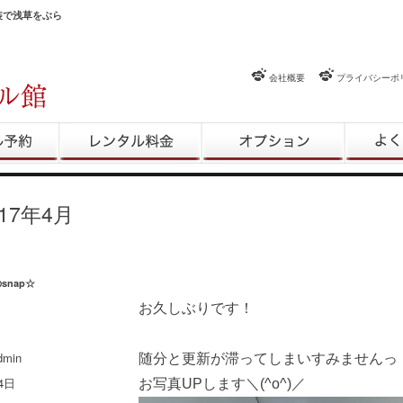
和装で浅草をぶら
会社概要
プライバシーポ
約
レンタル料金
レンタルオプション
よくある
017年4月
snap☆
お久しぶりです！
dmin
随分と更新が滞ってしまいすみませんっ
4日
お写真UPします＼(^o^)／