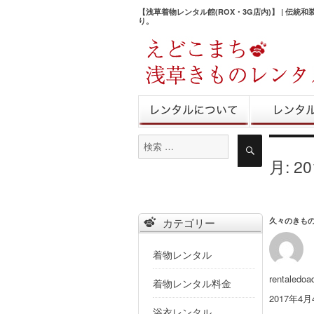
【浅草着物レンタル館(ROX・3G店内)】 | 伝統
り。
きものレンタル
レンタル予
検
検
索
索
月:
2
対
象:
久々のきもの
カテゴリー
着物レンタル
投
rentaledoa
着物レンタル料金
稿
投
2017年4月
者
稿
浴衣レンタル