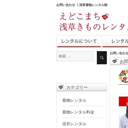
お問い合わせ ┃浅草着物レンタル館
きものレンタル
レンタル予
お問い合わせ
検
検
索
索
お
対
象:
カテゴリー
着物レンタル
着物レンタル料金
浴衣レンタル