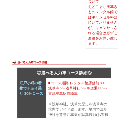
ついて
えどこまち浅草き
ものレンタル館で
はキャンセル料は
頂いておりません
が、キャンセルさ
れる場合は必ずご
連絡をお願い致し
ます。
◎選べる人力車コース詳細◎
江戸小町の着
■コース順路 レンタル館店舗前 >>
物でチョイ乗
浅草寺 >> 浅草神社 >> 馬道通り >>
り 30分コース
東武浅草駅前降車
※浅草神社、浅草の歴史を浅草寺の
境内でガイド致します。境内で浅草
神社を背景に車夫が写真撮影(お客様