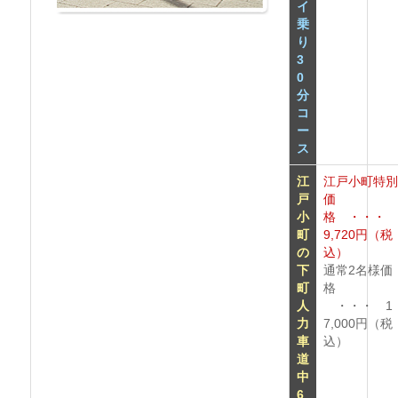
イ
乗
り
3
0
分
コ
ー
ス
江
江戸小町特
戸
価
小
格 ・・
町
9,720円（税
の
込）
下
通常2名様価
町
格
人
・・・ 1
力
7,000円（税
車
込）
道
中
6