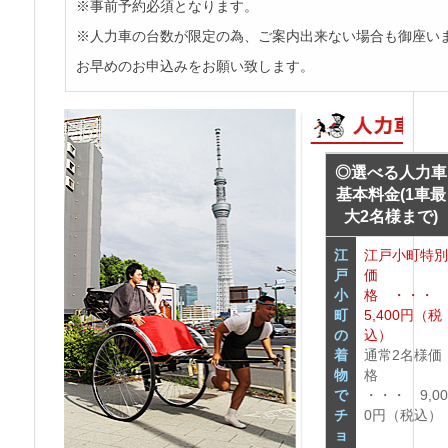
※事前予約必須となります。
※人力車の台数が限定の為、ご案内出来ない場合も御座い
お早めのお申込みをお願い致します。
◎選べる人力車
基本料金(1車最
大2名様まで)
江
江戸小町特
戸
価
小
格 ・・
町
5,400円（税
の
込）
着
通常2名様価
物
格
で
・・・ 9,0
チ
0円（税込）
ョ