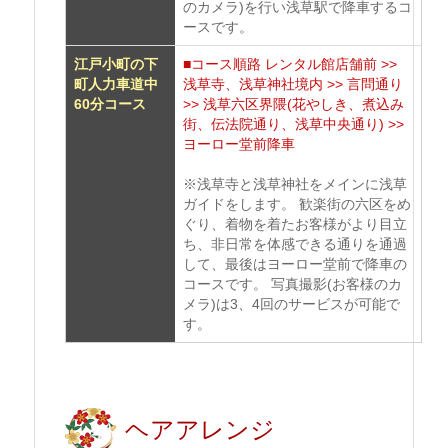
のカメラ)を行い浅草駅で降車するコ
ースです。
江戸小町の下
■コース順路 レンタル館店舗前 >>
町人力車道中
浅草寺、浅草神社境内 >> 言問通り
60分コース
>> 浅草六区界隈(花やしき、煮込み
街、伝法院通り、浅草中央通り) >>
ヨーロー堂前降車
※浅草寺と浅草神社をメインに浅草
ガイドをします。 歓楽街の六区をめ
ぐり、着物を着たお客様がより目立
ち、非日常を体感できる通りを通過
して、最後はヨーロー堂前で降車の
コースです。 写真撮影(お客様のカ
メラ)は3、4回のサービスが可能で
す。
ヘアアレンジ