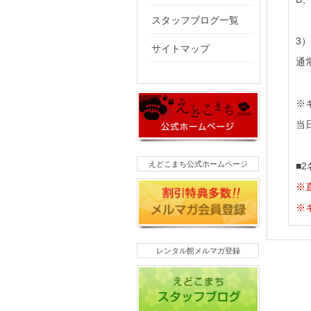
スタッフブログ一覧
3
サイトマップ
通
※
当
えどこまち公式ホームページ
■
※
※
レンタル館メルマガ登録