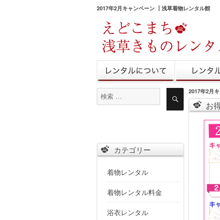
2017年2月キャンペーン ┃浅草着物レンタル館
きものレンタル
レンタル予
2017年2
検
検
索
索
お
対
象:
カテゴリー
着物レンタル
着物レンタル料金
浴衣レンタル