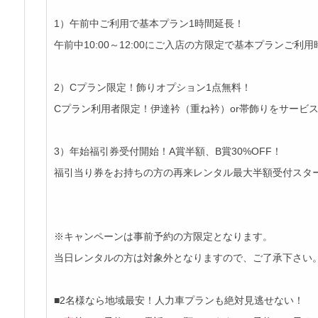
1）午前中ご利用で基本プラン1時間延長！
午前中10:00～12:00にご入店の方限定で基本プランご利
2）Cプラン限定！飾りオプション1点無料！
Cプラン利用者限定！伊達衿（重ね衿）or帯飾りをサービ
3）年始福引券受付開始！A賞半額、B賞30%OFF！
福引当り券をお持ちの方の再来レンタル最大半額受付スタ
※キャンペーンは事前予約の方限定となります。
当日レンタルの方は対象外となりますので、ご了承下さい
■2名様なら地域最安！人力車プランも絶対見逃せない！