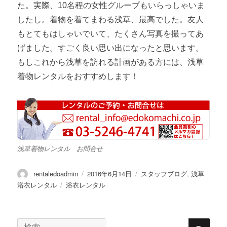
た。実際、10名程の女性グループもいらっしゃいま
したし。着物を着てまわる浅草、最高でした。友人
もとてもはしゃいでいて、たくさん写真を撮ってあ
げました。すごく良い思い出になったと思います。
もしこれから浅草を訪れる計画がある方には、浅草
着物レンタルをおすすめします！
浅草着物レンタル お問合せ
投
投
カ
rentaledoadmin
2016年6月14日
スタッフブログ
,
浅草
稿
稿
テ
タ
浴衣レンタル
浴衣レンタル
者
日:
ゴ
グ
リ
ー
検
検