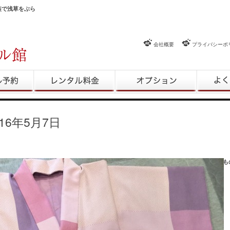
和装で浅草をぶら
会社概要
プライバシーポ
約
レンタル料金
レンタルオプション
よくある
016年5月7日
UPさせていただきましたが……… コーディネートを一部UPします♡ 派手な帯なのでき