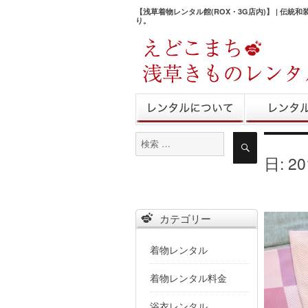
【浅草着物レンタル館(ROX・3G店内)】 | 伝統
り。
きものレンタル
レンタル予
検
検
索
索
日:
2
対
象:
新作帯を先日
カテゴリー
着物レンタル
着物レンタル料金
浴衣レンタル