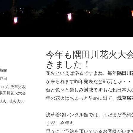
今年も隅田川花火大
きました！
dmin
花火といえば浴衣ですよね、毎年
隅田川
17日
が来られます昨年発表だと95万とか・
ブログ
,
浅草浴衣
台と色々と楽しみ満載ですもんね日本人
隅田川花火大会
年の花火はちょっと早めに出て、
浅草浴
花火
,
花火大会
浅草着物レンタル館では、まだまだ予約
すが、今年も
早々にご予約を頂いているお客様がいま