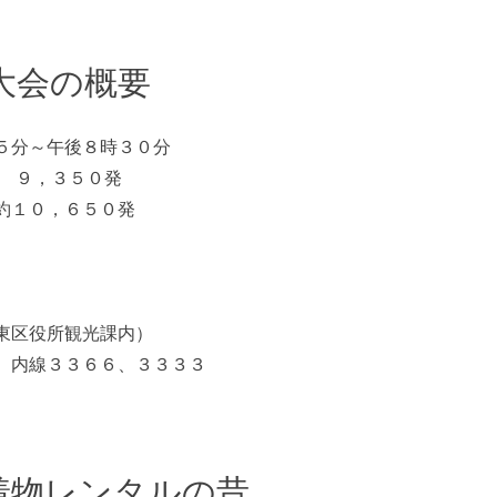
火大会の概要
５分～午後８時３０分
約 ９，３５０発
約１０，６５０発
東区役所観光課内）
 内線３３６６、３３３３
着物レンタルの昔