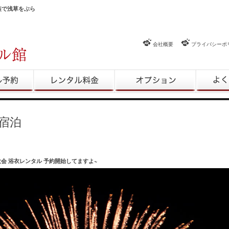
和装で浅草をぶら
会社概要
プライバシーポ
約
レンタル料金
レンタルオプション
よくある
宿泊
会 浴衣レンタル 予約開始してますよ~