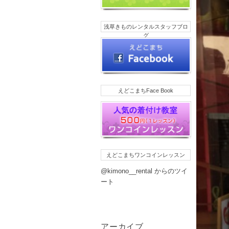
浅草きものレンタルスタッフブロ
グ
えどこまちFace Book
えどこまちワンコインレッスン
@kimono__rental からのツイ
ート
アーカイブ