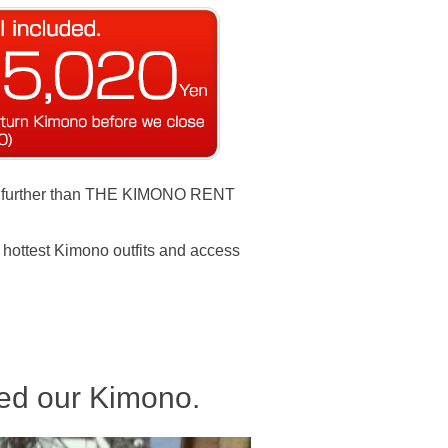
k no further than THE KIMONO RENT
hottest Kimono outfits and access
yed our Kimono.