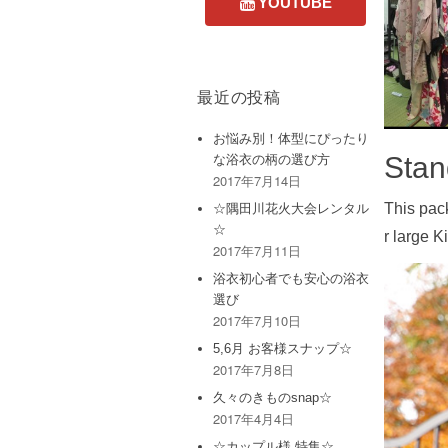
最近の投稿
お悩み別！体型にぴったり
な浴衣の柄の選び方
2017年7月14日
Sta
☆隅田川花火大会レンタル
☆
2017年7月11日
This pac
r large K
浴衣初心者でも安心の浴衣
選び
2017年7月10日
5,6月 お客様スナップ☆
2017年7月8日
久々のきものsnap☆
2017年4月4日
☆カップル様 特集☆