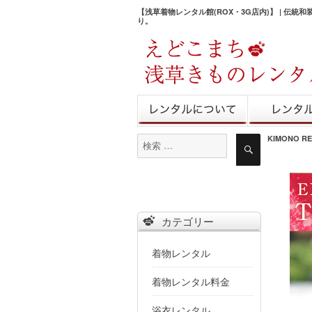
【浅草着物レンタル館(ROX・3G店内)】 | 伝統
り。
きものレンタル
レンタル予
KIMONO R
検
検
索
索
対
象:
カテゴリー
着物レンタル
着物レンタル料金
浴衣レンタル