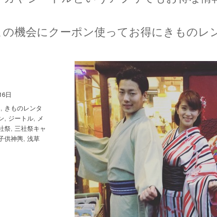
）
この機会にクーポン使ってお得にきものレ
16日
ち
,
きものレンタ
ン
,
ジートル
,
メ
社祭
,
三社祭キャ
子供神輿
,
浅草