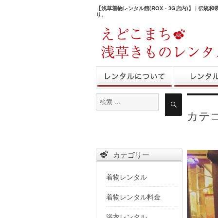
【浅草着物レンタル館(ROX・3G店内)】 | 伝統
り。
きものレンタル
レンタル予
検
検
索
索
カテ
対
象:
三社祭大盛況で
カテゴリー
着物レンタル
着物レンタル料金
浴衣レンタル