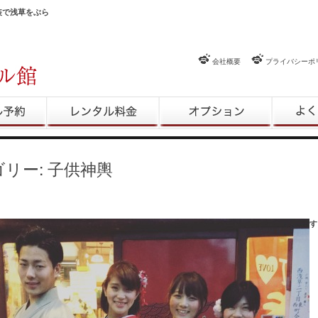
和装で浅草をぶら
会社概要
プライバシーポ
約
レンタル料金
レンタルオプション
よくある
ゴリー:
子供神輿
したね(((o(*ﾟ▽ﾟ*)o))) 3日間で浅草には201万人も三社祭の為にいらっしゃったようで