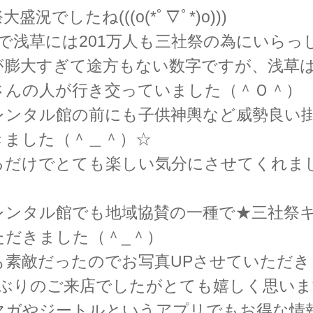
盛況でしたね(((o(*ﾟ▽ﾟ*)o)))
間で浅草には201万人も三社祭の為にいら
が膨大すぎて途方もない数字ですが、浅草
さんの人が行き交っていました（＾Ｏ＾）
レンタル館の前にも子供神輿など威勢良い
きました（＾＿＾）☆
るだけでとても楽しい気分にさせてくれま
レンタル館でも地域協賛の一種で★三社祭
ただきました（＾_＾）
素敵だったのでお写真UPさせていただきます( 
年ぶりのご来店でしたがとても嬉しく思いま
マガやジートルというアプリでもお得な情