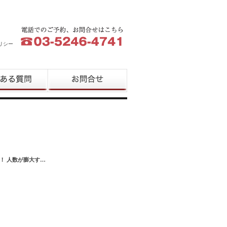
リシー
質問
お問合せ
す！ 人数が膨大す…