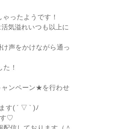
っしゃったようです！
は活気溢れいつも以上に
掛け声をかけながら通っ
した！
キャンペーン★を行わせ
´ ▽ ` )ﾉ
す♡
報配信しております（＾