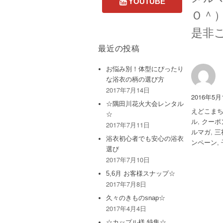
Ｏ＾
是非
最近の投稿
お悩み別！体型にぴったり
な浴衣の柄の選び方
2017年7月14日
投
投
2016年5月
☆隅田川花火大会レンタル
稿
稿
カ
えどこま
☆
者
日:
テ
ル
,
クーポ
2017年7月11日
ゴ
ルマガ
,
三
浴衣初心者でも安心の浴衣
リ
ンペーン
,
選び
ー
2017年7月10日
5,6月 お客様スナップ☆
2017年7月8日
久々のきものsnap☆
2017年4月4日
☆カップル様 特集☆