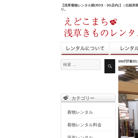
【浅草着物レンタル館(ROX・3G店内)】 | 伝統
り。
きものレンタル
レンタル予
500円⁉︎着
検
検
索
索
対
象:
カテゴリー
着物レンタル
着物レンタル料金
浴衣レンタル