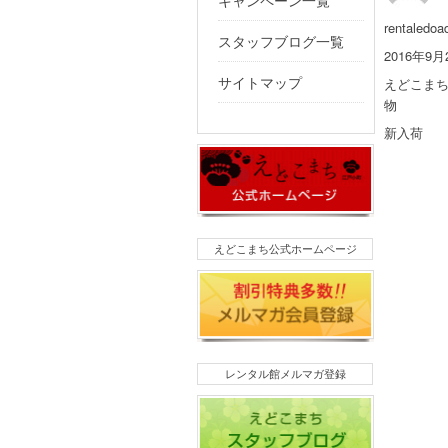
キャンペーン一覧
投
rentaledoa
スタッフブログ一覧
稿
投
2016年9月
者
稿
カ
えどこま
サイトマップ
日:
テ
物
ゴ
タ
新入荷
リ
グ
ー
えどこまち公式ホームページ
レンタル館メルマガ登録