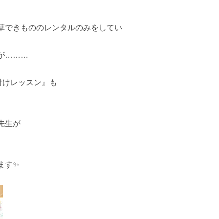
草できもののレンタルのみをしてい
が………
付けレッスン』も
先生が
ます✨