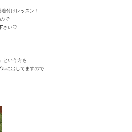
円着付けレッスン！
すので
下さい♡
』という方も
ナブルに出してますので