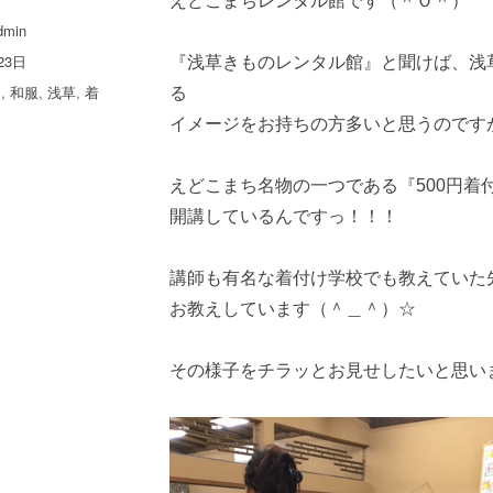
えどこまちレンタル館です（＾Ｏ＾）
dmin
23日
『浅草きものレンタル館』と聞けば、浅
ち
,
和服
,
浅草
,
着
る
イメージをお持ちの方多いと思うのです
えどこまち名物の一つである『500円着
開講しているんですっ！！！
講師も有名な着付け学校でも教えていた
お教えしています（＾＿＾）☆
その様子をチラッとお見せしたいと思い