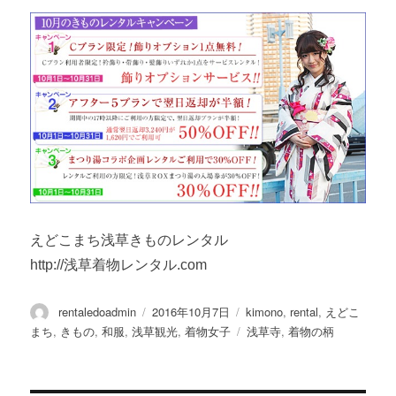
えどこまち浅草きものレンタル
http://浅草着物レンタル.com
投
投
カ
rentaledoadmin
2016年10月7日
kimono
,
rental
,
えどこ
稿
稿
テ
タ
まち
,
きもの
,
和服
,
浅草観光
,
着物女子
浅草寺
,
着物の柄
者
日:
ゴ
グ
リ
ー