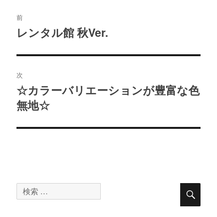
投
稿
前
レンタル館 秋Ver.
過
ナ
去
ビ
の
ゲ
投
次
ー
稿:
☆カラーバリエーションが豊富な色
次
シ
無地☆
の
ョ
投
ン
稿:
検
検
索
索
対