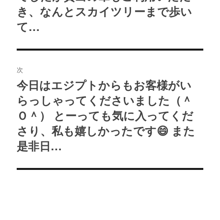
ゲ
投
き、なんとスカイツリーまで歩い
ー
稿:
て…
シ
ョ
ン
次
今日はエジプトからもお客様がい
次
らっしゃってくださいました（＾
の
投
Ｏ＾） とーっても気に入ってくだ
稿:
さり、私も嬉しかったです😄 また
是非日…