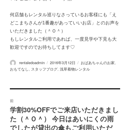
何店舗もレンタル巡りなさっているお客様にも「え
どこまちさんが1番趣があっていいお店」とのお声を
いただきました（＾Ｏ＾）
もしレンタルご利用であれば、一度見学や下見も大
歓迎ですのでお待ちしてます♡
投
投
カ
rentaledoadmin
2016年3月12日
おばあちゃんのお家
,
稿
稿
テ
おもてなし
,
スタッフブログ
,
浅草着物レンタル
者
日:
ゴ
リ
ー
投
稿
前
学割30%OFFでご来店いただきまし
過
ナ
た（＾Ｏ＾） 今日はあいにくの雨
去
ビ
の
でしたが貸出の傘もご利用いただ