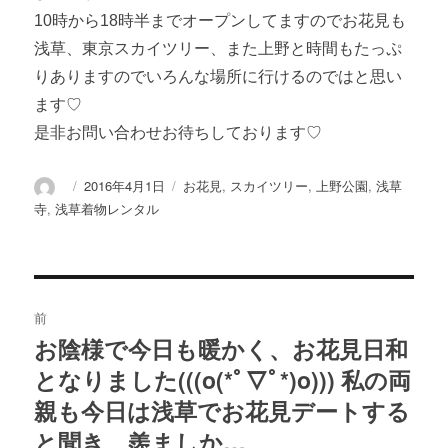
10時から18時半までオープンしてますのでお花見も
浅草、東京スカイツリー、また上野と時間もたっぷ
りありますのでいろんな場所に行けるのではと思い
ます♡
是非お問い合わせお待ちしております♡
投
投
カ
2016年4月1日
お花見
,
スカイツリー
,
上野公園
,
浅草
稿
稿
テ
寺
,
浅草着物レンタル
者
日:
ゴ
リ
ー
投
稿
前
お陰様で今日も暖かく、お花見日和
過
ナ
となりました(((o(*ﾟ▽ﾟ*)o))) 私の両
去
ビ
の
親も今日は浅草でお花見デートする
ゲ
投
と聞き、羨ましか…