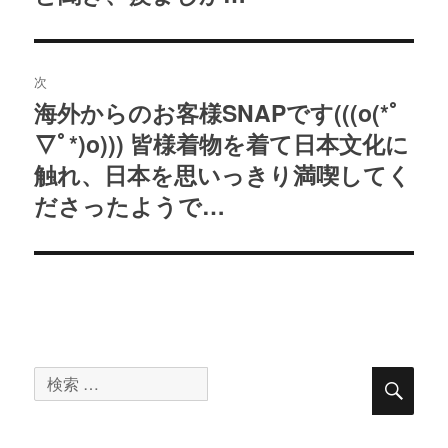
ー
稿:
シ
ョ
次
ン
海外からのお客様SNAPです(((o(*ﾟ
次
▽ﾟ*)o))) 皆様着物を着て日本文化に
の
投
触れ、日本を思いっきり満喫してく
稿:
ださったようで…
検
検
索
索
対