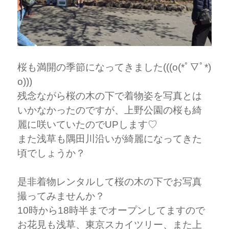
桜も満開の季節になってきました(((o(*ﾟ▽ﾟ*)
o)))
残念ながら桜の木の下で着物姿を写真とは
いかなかったのですが、上野公園の桜も綺
麗に咲いていたのでUPします♡
また浅草も隅田川沿いが綺麗になってきた
頃でしょうか？
是非着物レンタルして桜の木の下でお写真
撮ってみませんか？
10時から18時半までオープンしてますので
お花見も浅草、東京スカイツリー、また上