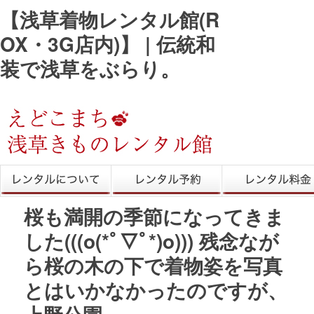
【浅草着物レンタル館(R
OX・3G店内)】 | 伝統和
装で浅草をぶらり。
きものレンタル
レンタル予約
レンタル料金
桜も満開の季節になってきま
した(((o(*ﾟ▽ﾟ*)o))) 残念なが
ら桜の木の下で着物姿を写真
とはいかなかったのですが、