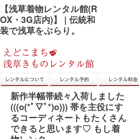
【浅草着物レンタル館(R
OX・3G店内)】 | 伝統和
装で浅草をぶらり。
きものレンタル
レンタル予約
レンタル料金
新作半幅帯続々入荷しました
(((o(*ﾟ▽ﾟ*)o))) 帯を主役にす
るコーディネートもたくさん
できると思います♡ もし着