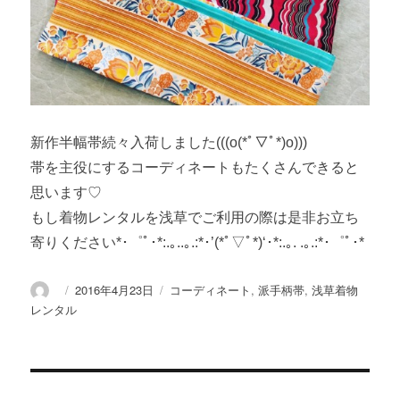
新作半幅帯続々入荷しました(((o(*ﾟ▽ﾟ*)o)))
帯を主役にするコーディネートもたくさんできると
思います♡
もし着物レンタルを浅草でご利用の際は是非お立ち
寄りください*･゜ﾟ･*:.｡..｡.:*･’(*ﾟ▽ﾟ*)‘･*:.｡. .｡.:*･゜ﾟ･*
投
投
カ
2016年4月23日
コーディネート
,
派手柄帯
,
浅草着物
稿
稿
テ
レンタル
者
日:
ゴ
リ
ー
投