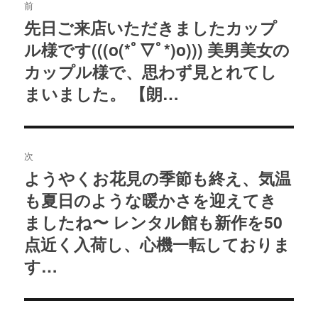
稿
前
先日ご来店いただきましたカップ
過
ナ
ル様です(((o(*ﾟ▽ﾟ*)o))) 美男美女の
去
ビ
の
カップル様で、思わず見とれてし
ゲ
投
まいました。 【朗…
ー
稿:
シ
ョ
次
ン
ようやくお花見の季節も終え、気温
次
も夏日のような暖かさを迎えてき
の
投
ましたね〜 レンタル館も新作を50
稿:
点近く入荷し、心機一転しておりま
す…