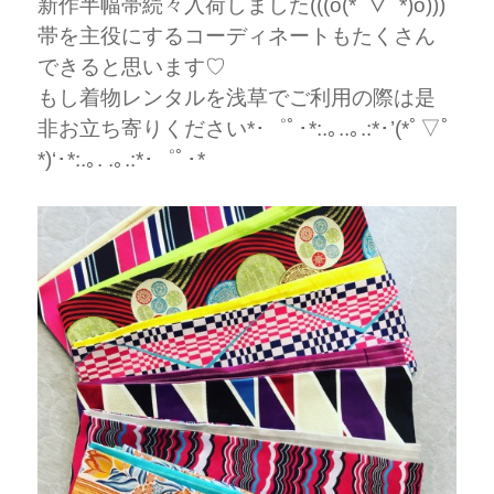
新作半幅帯続々入荷しました(((o(*ﾟ▽ﾟ*)o)))
帯を主役にするコーディネートもたくさん
できると思います♡
もし着物レンタルを浅草でご利用の際は是
非お立ち寄りください*･゜ﾟ･*:.｡..｡.:*･’(*ﾟ▽ﾟ
*)‘･*:.｡. .｡.:*･゜ﾟ･*